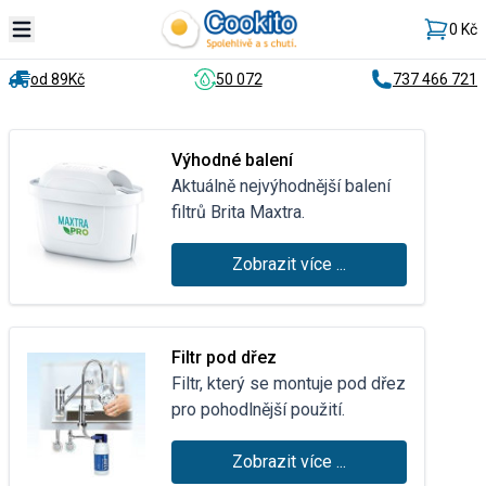
0 Kč
od 89Kč
50 072
737 466 721
Výhodné balení
Aktuálně nejvýhodnější balení
filtrů Brita Maxtra.
Zobrazit více ...
Filtr pod dřez
Filtr, který se montuje pod dřez
pro pohodlnější použití.
Zobrazit více ...